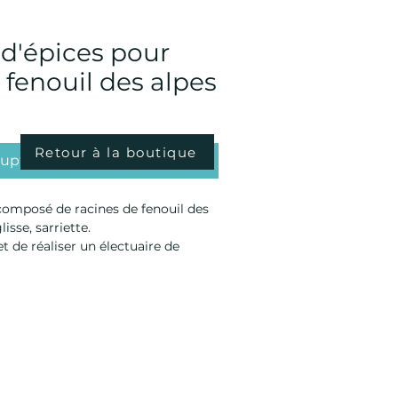
d'épices pour
 fenouil des alpes
Retour à la boutique
upture de stock
composé de racines de fenouil des
isse, sarriette.
de réaliser un électuaire de
garde de Bingen, célèbre abbesse
connu pour ses remèdes de santé et
"Docteur de l'Eglise".
rnie avec le mélange.
de détoxifier l'organisme en
me gastro-intestinal.