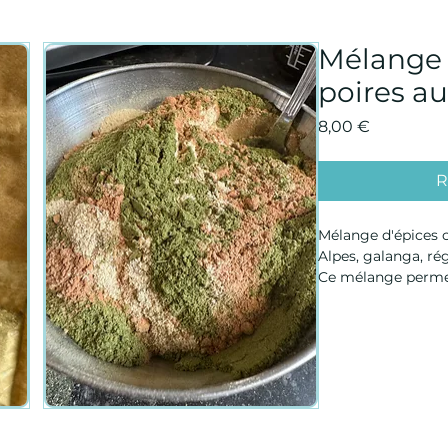
Mélange 
poires au
Prix
8,00 €
R
Mélange d'épices 
Alpes, galanga, régl
Ce mélange permet 
poires selon Hilde
du XII ème siècle 
élevée au titre de 
La recette est fou
Ce remède permet 
nettoyant le systè