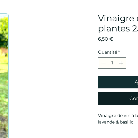
Vinaigre 
plantes 2
Prix
6,50 €
Quantité
*
A
Co
Vinaigre de vin à b
lavande & basilic