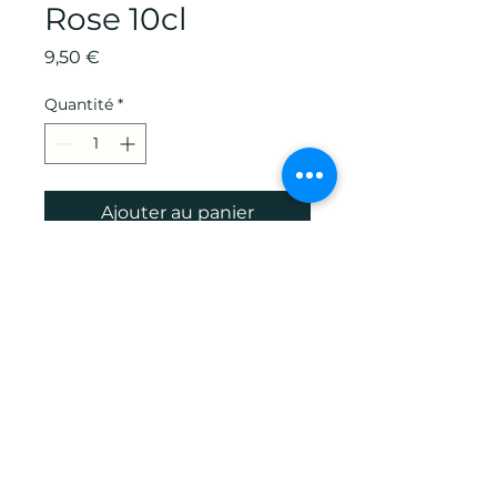
Rose 10cl
Prix
9,50 €
Quantité
*
Ajouter au panier
Commander et payer
L'eau de Rose est
traditionnellement connue pour
son effet rafraîchissant,
astringent, apaisant et anti-rides
Partie distillée: pétale
Retour à la boutique
Produit issu de l'agriculture