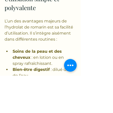
polyvalente
L’un des avantages majeurs de 
l’hydrolat de romarin est sa facilité 
d’utilisation. Il s’intègre aisément 
dans différentes routines :
Soins de la peau et des 
cheveux
 : en lotion ou en 
spray rafraîchissant.
Bien-être digestif
 : dilué dans 
de l’eau.
Aromathérapie légère
 : en 
diffusion ou inhalation pour 
stimuler l’esprit.
Il convient à tous les types de 
peau et peut être utilisé 